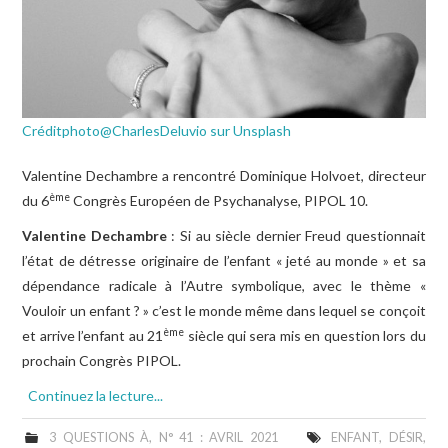
LIRE, ÉCOUTER, VOIR
ÉCHOS DES ACTIVITÉS
Créditphoto@CharlesDeluvio sur Unsplash
Valentine Dechambre a rencontré Dominique Holvoet, directeur
ème
du 6
Congrès Européen de Psychanalyse, PIPOL 10.
Valentine Dechambre
: Si au siècle dernier Freud questionnait
l’état de détresse originaire de l’enfant « jeté au monde » et sa
dépendance radicale à l’Autre symbolique, avec le thème «
Vouloir un enfant ? » c’est le monde même dans lequel se conçoit
ème
et arrive l’enfant au 21
siècle qui sera mis en question lors du
prochain Congrès PIPOL.
Continuez la lecture...
3 QUESTIONS À
,
N° 41 : AVRIL 2021
ENFANT
,
DÉSIR
,