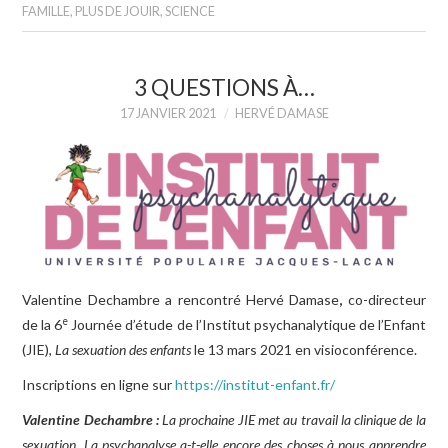
FAMILLE
,
PLUS DE JOUIR
,
SCIENCE
3 QUESTIONS À…
17 JANVIER 2021
HERVÉ DAMASE
Valentine Dechambre a rencontré Hervé Damase
,
co-directeur
e
de la 6
Journée d’étude de l’Institut psychanalytique de l’Enfant
(JIE),
La sexuation des enfants
le 13 mars 2021 en visioconférence.
Inscriptions en ligne sur
https://institut-enfant.fr/
Valentine Dechambre :
La prochaine JIE met au travail la clinique de la
sexuation. La psychanalyse a-t-elle encore des choses à nous apprendre