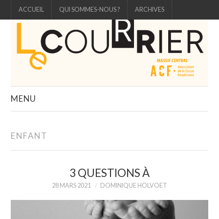
ACCUEIL
QUI SOMMES-NOUS ?
ARCHIVES
MENU
ÉDITO
ENFANT
ÉTUDE
3 QUESTIONS À
CARTELS
28 MARS 2021
DOMINIQUE HOLVOET
3 QUESTIONS À