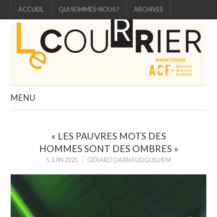
ACCUEIL
QUI SOMMES-NOUS ?
ARCHIVES
MENU
ÉDITO
« LES PAUVRES MOTS DES
ÉTUDE
HOMMES SONT DES OMBRES »
5 JUIN 2025
GÉRARD DARNAUDGUILHEM
CARTELS
3 QUESTIONS À