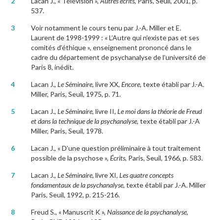
2
Lacan J., « Télévision »,
Autres écrits
, Paris, Seuil, 2001, p.
537.
3
Voir notamment le cours tenu par J.-A. Miller et E.
Laurent de 1998-1999 : « L’Autre qui n’existe pas et ses
comités d’éthique », enseignement prononcé dans le
cadre du département de psychanalyse de l’université de
Paris 8, inédit.
4
Lacan J.,
Le Séminaire
, livre XX
, Encore
, texte établi par J.-A.
Miller, Paris, Seuil, 1975, p. 71.
5
Lacan J.,
Le Séminaire
, livre II,
Le moi dans la théorie de Freud
et dans la technique de la psychanalyse
, texte établi par J.-A
Miller, Paris, Seuil, 1978.
6
Lacan J., « D’une question préliminaire à tout traitement
possible de la psychose »,
É
crits
, Paris, Seuil, 1966, p. 583.
7
Lacan J.,
Le Séminaire,
livre XI
, Les quatre concepts
fondamentaux de la psychanalyse
, texte établi par J.-A. Miller
Paris, Seuil, 1992, p. 215-216.
8
Freud S., « Manuscrit K »,
Naissance de la psychanalyse,