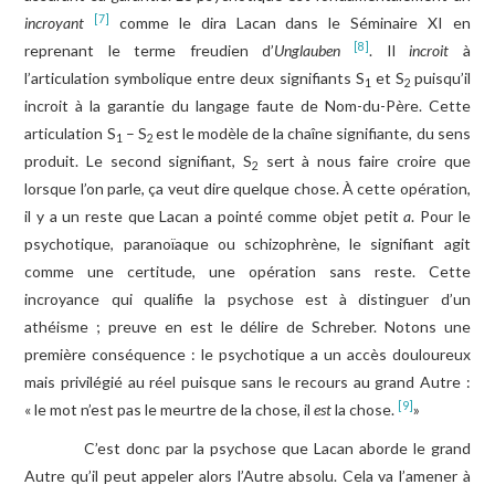
[7]
incroyant
comme le dira Lacan dans le Séminaire XI en
[8]
reprenant le terme freudien d’
Unglauben
. Il
incroit
à
l’articulation symbolique entre deux signifiants S
et S
puisqu’il
1
2
incroit à la garantie du langage faute de Nom-du-Père. Cette
articulation S
– S
est le modèle de la chaîne signifiante, du sens
1
2
produit. Le second signifiant, S
sert à nous faire croire que
2
lorsque l’on parle, ça veut dire quelque chose. À cette opération,
il y a un reste que Lacan a pointé comme objet petit
a
. Pour le
psychotique, paranoïaque ou schizophrène, le signifiant agit
comme une certitude, une opération sans reste. Cette
incroyance qui qualifie la psychose est à distinguer d’un
athéisme ; preuve en est le délire de Schreber. Notons une
première conséquence : le psychotique a un accès douloureux
mais privilégié au réel puisque sans le recours au grand Autre :
[9]
« le mot n’est pas le meurtre de la chose, il
est
la chose.
»
C’est donc par la psychose que Lacan aborde le grand
Autre qu’il peut appeler alors l’Autre absolu. Cela va l’amener à