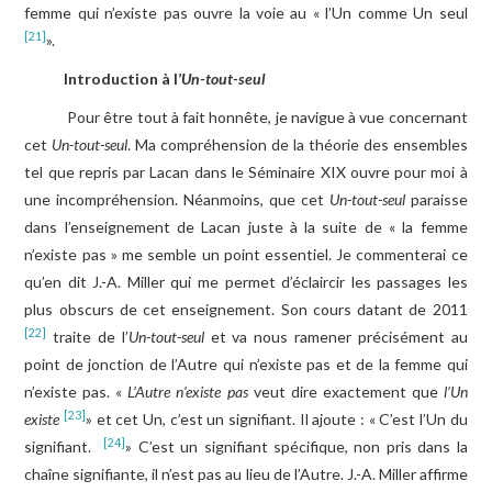
femme qui n’existe pas ouvre la voie au « l’Un comme Un seul
[21]
».
Introduction
à l’
Un-tout-seul
Pour être tout à fait honnête, je navigue à vue concernant
cet
Un-tout-seul
. Ma compréhension de la théorie des ensembles
tel que repris par Lacan dans le Séminaire XIX ouvre pour moi à
une incompréhension. Néanmoins, que cet
Un-tout-seul
paraisse
dans l’enseignement de Lacan juste à la suite de « la femme
n’existe pas » me semble un point essentiel. Je commenterai ce
qu’en dit J.-A. Miller qui me permet d’éclaircir les passages les
plus obscurs de cet enseignement. Son cours datant de 2011
[22]
traite de l’
Un-tout-seul
et va nous ramener précisément au
point de jonction de l’Autre qui n’existe pas et de la femme qui
n’existe pas. «
L’Autre n’existe pas
veut dire exactement que
l’Un
[23]
existe
» et cet Un, c’est un signifiant. Il ajoute : « C’est l’Un du
[24]
signifiant.
» C’est un signifiant spécifique, non pris dans la
chaîne signifiante, il n’est pas au lieu de l’Autre. J.-A. Miller affirme