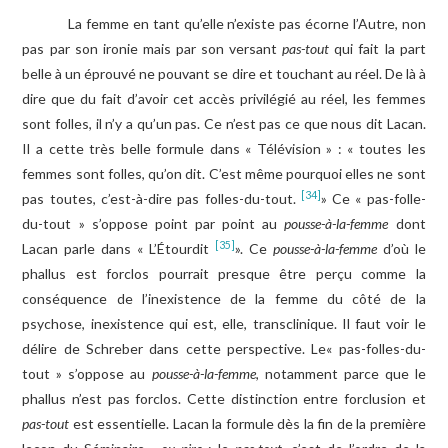
La femme en tant qu’elle n’existe pas écorne l’Autre, non
pas par son ironie mais par son versant
pas-tout
qui fait la part
belle à un éprouvé ne pouvant se dire et touchant au réel. De là à
dire que du fait d’avoir cet accès privilégié au réel, les femmes
sont folles, il n’y a qu’un pas. Ce n’est pas ce que nous dit Lacan.
Il a cette très belle formule dans « Télévision » : « toutes les
femmes sont folles, qu’on dit. C’est même pourquoi elles ne sont
[34]
pas toutes, c’est-à-dire pas folles-du-tout.
» Ce « pas-folle-
du-tout » s’oppose point par point au
pousse-à-la-femme
dont
[35]
Lacan parle dans « L’Étourdit
». Ce
pousse-à-la-femme
d’où le
phallus est forclos pourrait presque être perçu comme la
conséquence de l’inexistence de la femme du côté de la
psychose, inexistence qui est, elle, transclinique. Il faut voir le
délire de Schreber dans cette perspective. Le« pas-folles-du-
tout » s’oppose au
pousse-à-la-femme
, notamment parce que le
phallus n’est pas forclos. Cette distinction entre forclusion et
pas-tout
est essentielle. Lacan la formule dès la fin de la première