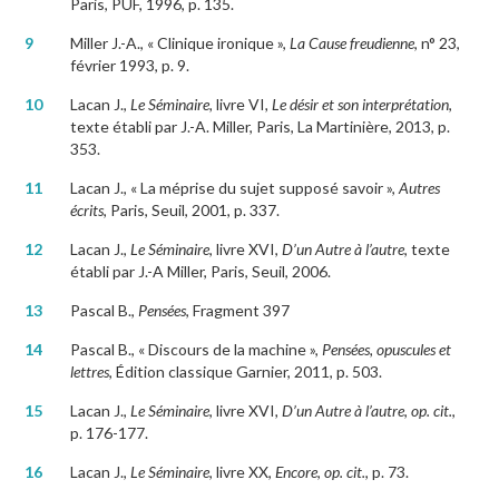
Paris, PUF, 1996, p. 135.
9
Miller J.-A., « Clinique ironique »,
La Cause freudienne
, n° 23,
février 1993, p. 9.
10
Lacan J.,
Le Séminaire,
livre VI
, Le désir et son interprétation
,
texte établi par J.-A. Miller, Paris, La Martinière, 2013, p.
353.
11
Lacan J., « La méprise du sujet supposé savoir »,
Autres
écrits
, Paris, Seuil, 2001, p. 337.
12
Lacan J.,
Le Séminaire
, livre XVI,
D’un Autre à l’autre
, texte
établi par J.-A Miller, Paris, Seuil, 2006.
13
Pascal B.,
Pensées
, Fragment 397
14
Pascal B., « Discours de la machine »,
Pensées, opuscules et
lettres
, Édition classique Garnier, 2011, p. 503.
15
Lacan J.,
Le Séminaire
, livre XVI
, D’un Autre à l’autre
,
op. cit.
,
p. 176-177.
16
Lacan J.,
Le Séminaire
, livre XX,
Encore
,
op. cit.
, p. 73.