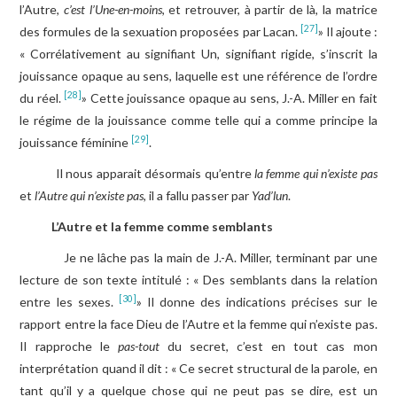
l’Autre,
c’est l’Une-en-moins
, et retrouver, à partir de là, la matrice
[27]
des formules de la sexuation proposées par Lacan.
» Il ajoute :
« Corrélativement au signifiant Un, signifiant rigide, s’inscrit la
jouissance opaque au sens, laquelle est une référence de l’ordre
[28]
du réel.
» Cette jouissance opaque au sens, J.-A. Miller en fait
le régime de la jouissance comme telle qui a comme principe la
[29]
jouissance féminine
.
Il nous apparait désormais qu’entre
la femme qui n’existe pas
et
l’Autre qui n’existe pas
, il a fallu passer par
Yad’lun
.
L’Autre et la femme comme semblants
Je ne lâche pas la main de J.-A. Miller, terminant par une
lecture de son texte intitulé : « Des semblants dans la relation
[30]
entre les sexes.
» Il donne des indications précises sur le
rapport entre la face Dieu de l’Autre et la femme qui n’existe pas.
Il rapproche le
pas-tout
du secret, c’est en tout cas mon
interprétation quand il dit : « Ce secret structural de la parole, en
tant qu’il y a quelque chose qui ne peut pas se dire, est un