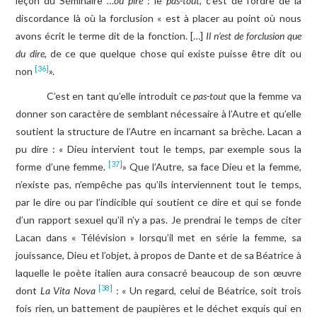
leçon du Séminaire
…ou pire
: le
pas-tout
, c’est de l’ordre de la
discordance là où la forclusion « est à placer au point où nous
avons écrit le terme dit de la fonction. […]
Il n’est de forclusion que
du dire
, de ce que quelque chose qui existe puisse être dit ou
[36]
non
».
C’est en tant qu’elle introduit ce
pas-tout
que la femme va
donner son caractère de semblant nécessaire à l’Autre et qu’elle
soutient la structure de l’Autre en incarnant sa brèche. Lacan a
pu dire : « Dieu intervient tout le temps, par exemple sous la
[37]
forme d’une femme.
» Que l’Autre, sa face Dieu et la femme,
n’existe pas, n’empêche pas qu’ils interviennent tout le temps,
par le dire ou par l’indicible qui soutient ce dire et qui se fonde
d’un rapport sexuel qu’il n’y a pas. Je prendrai le temps de citer
Lacan dans « Télévision » lorsqu’il met en série la femme, sa
jouissance, Dieu et l’objet, à propos de Dante et de sa Béatrice à
laquelle le poète italien aura consacré beaucoup de son œuvre
[38]
dont
La Vita Nova
: « Un regard, celui de Béatrice, soit trois
fois rien, un battement de paupières et le déchet exquis qui en