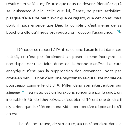
résulte : et voilà surgi l’Autre que nous ne devons identifier qu’à
sa jouissance à elle, celle que lui, Dante, ne peut satisfaire,
puisque d’elle il ne peut avoir que ce regard, que cet objet, mais
dont il nous énonce que Dieu la comble ; c’est même de sa
[39]
bouche à elle qu’il nous provoque à en recevoir l’assurance.
»
Dénuder ce rapport à l’Autre, comme Lacan le fait dans cet
extrait, ce n’est pas forcément se poser comme incroyant, le
non-dupe, c’est se faire dupe de la bonne manière. La cure
analytique n’est pas la suppression des croyances, n’est pas
croire en rien, – sinon c’est une psychanalyse qui a une morale de
pourceaux comme le dit J.-A. Miller dans son intervention sur
[40]
lalangue
. Sa visée est un hors-sens rencontré par le sujet, un
incurable, le Un de l’
Un-tout-seul
; c’est bien différent que de dire il
n’y a rien, que la référence est vide, perspective déprimante s’il
en est.
Le réel ne trouve, de structure, aucun répondant dans le