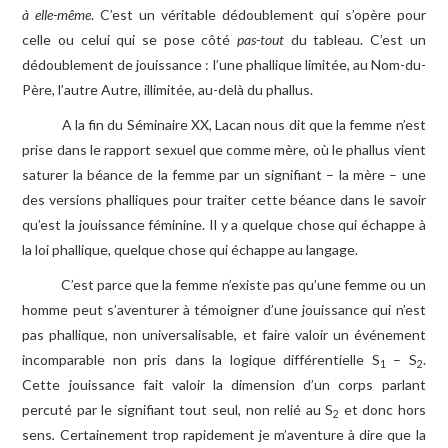
à elle-même
. C’est un véritable dédoublement qui s’opère pour
celle ou celui qui se pose côté
pas-tout
du tableau. C’est un
dédoublement de jouissance : l’une phallique limitée, au Nom-du-
Père, l’autre Autre, illimitée, au-delà du phallus.
A la fin du Séminaire XX, Lacan nous dit que la femme n’est
prise dans le rapport sexuel que comme mère, où le phallus vient
saturer la béance de la femme par un signifiant – la mère – une
des versions phalliques pour traiter cette béance dans le savoir
qu’est la jouissance féminine. Il y a quelque chose qui échappe à
la loi phallique, quelque chose qui échappe au langage.
C’est parce que la femme n’existe pas qu’une femme ou un
homme peut s’aventurer à témoigner d’une jouissance qui n’est
pas phallique, non universalisable, et faire valoir un événement
incomparable non pris dans la logique différentielle S
– S
.
1
2
Cette jouissance fait valoir la dimension d’un corps parlant
percuté par le signifiant tout seul, non relié au S
et donc hors
2
sens
.
Certainement trop rapidement je m’aventure à dire que la