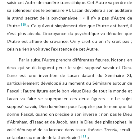
saisir cet Autre de manière transclinique. Cet Autre va perdre de
sa splendeur dès le Séminaire VI. Lacan dévoilera à son auditoire
le grand secret de la psychanalyse : « Il n’y a pas d’Autre de
[10]
l’Autre
». Ce qui veut simplement dire que l’Autre est barré, il
n’est plus absolu. L’incroyance du psychotique va dénuder que
l’Autre est affaire de croyance. On y croit ou on n’y croit pas ;
cela n’a rien à voir avec l’existence de cet Autre.
Par la suite, l’Autre prendra différentes figures. Notons-en
deux qui se distinguent peu : le sujet supposé savoir et Dieu.
L’une est une invention de Lacan datant du Séminaire XI,
particulièrement développé au moment du Séminaire autour de
Pascal ; l’autre figure est le bon vieux Dieu de tout le monde et
Lacan va faire se superposer ces deux figures : « Le sujet
supposé savoir, Dieu lui-même pour l’appeler par le nom que lui
donne Pascal, quand on précise à son inverse : non pas le Dieu
d’Abraham, d’Isaac et de Jacob, mais le Dieu des philosophes, le
voici débusqué de sa latence dans toute théorie.
Theoria
, serait-
[11]
ce la place au monde de la théo-logie ?
»