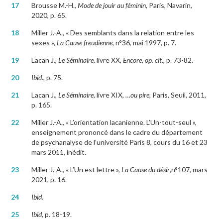
17
Brousse M.-H.,
Mode de jouir au féminin
, Paris, Navarin,
2020, p. 65.
18
Miller J.-A., « Des semblants dans la relation entre les
sexes »,
La Cause freudienne
, n°36, mai 1997, p. 7.
19
Lacan J.,
Le Séminaire
, livre XX,
Encore
,
op. cit.
, p. 73-82.
20
Ibid.
, p. 75.
21
Lacan J.,
Le Séminaire,
livre XIX
, …ou pire
, Paris, Seuil, 2011,
p. 165.
22
Miller J.-A., « L’orientation lacanienne. L’Un-tout-seul »,
enseignement prononcé dans le cadre du département
de psychanalyse de l’université Paris 8, cours du 16 et 23
mars 2011, inédit.
23
Miller J.-A., « L’Un est lettre »,
La Cause du désir
,n°107, mars
2021, p. 16.
24
Ibid.
25
Ibid
, p. 18-19.