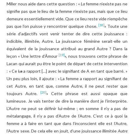
Miller nous aide dans cette question : «
La
femme n’existe pas ne
signifie pas que le lieu de la femme n’existe pas, mais que ce lieu
demeure essentiellement vide. Que ce lieu reste vide n’empêche
[18]
pas que l’on puisse y rencontrer quelque chose.
» Toute une
série d’adjectifs vont venir tenter de dire cette jouissance :
indicible, illimitée, Autre. La jouissance féminine serait-elle un
équivalent de la jouissance attribué au grand Autre ? Dans la
[19]
leçon « Une lettre d’Âmour
», nous trouvons cette phrase de
Lacan qui aurait pu être le point de départ de cette intervention
: « Ce
La
a rapport […] avec le signifiant de A en tant que barré. »
Un peu plus loin, il ajoute : « La femme a rapport au signifiant de
cet Autre, en tant que, comme Autre, il ne peut rester que
[20]
toujours Autre.
» Cette phrase est aussi opaque que
lumineuse. Je vais tenter de dire la manière dont je l’interprète.
L’Autre ne peut se définir lui-même ; en somme il n’y a pas de
métalangage, il n’y a pas d’Autre de l’Autre. C’est ce à quoi la
femme a à faire en tant que dans l’inconscient elle est l’Autre,
l’Autre sexe. De cela elle en jouit, d’une jouissance illimitée
Autre