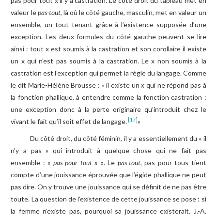
pas pour tout x il y a castration. Le côté droit du tableau met en
valeur le
pas-tout
, là où le côté gauche, masculin, met en valeur un
ensemble, un tout tenant grâce à l’existence supposée d’une
exception. Les deux formules du côté gauche peuvent se lire
ainsi : tout x est soumis à la castration et son corollaire il existe
un x qui n’est pas soumis à la castration. Le x non soumis à la
castration est l’exception qui permet la règle du langage. Comme
le dit Marie-Hélène Brousse : « il existe un
x
qui ne répond pas à
la fonction phallique, à entendre comme la fonction castration :
une exception donc à la perte originaire qu’introduit chez le
[17]
vivant le fait qu’il soit effet de langage.
»
Du côté droit, du côté féminin, il y a essentiellement du « il
n’y a pas » qui introduit à quelque chose qui ne fait pas
ensemble : «
pas pour tout x
»
.
Le
pas-tout
, pas pour tous tient
compte d’une jouissance éprouvée que l’égide phallique ne peut
pas dire. On y trouve une jouissance qui se définit de ne pas être
toute. La question de l’existence de cette jouissance se pose : si
la femme n’existe pas, pourquoi sa jouissance existerait. J.-A.