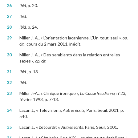
26
Ibid,
p. 20.
27
Ibid.
28
Ibid
, p. 24.
29
Miller J.-A., « L’orientation lacanienne. L’Un-tout-seul »,
op.
cit.
, cours du 2 mars 2011, inédit.
30
Miller J.-A., « Des semblants dans la relation entre les
sexes »,
op. cit.
31
Ibid.
, p. 13.
32
Ibid.
33
Miller J.-A., « Clinique ironique »,
La Cause freudienne
, n°23,
février 1993, p. 7-13.
34
Lacan J., « Télévision »,
Autres écrits
, Paris, Seuil, 2001, p.
540.
35
Lacan J., « L’étourdit »,
Autres écrits
, Paris, Seuil, 2001.
36
Lacan J.,
Le Séminaire,
livre XIX,
…ou pire
, texte établi par J.-