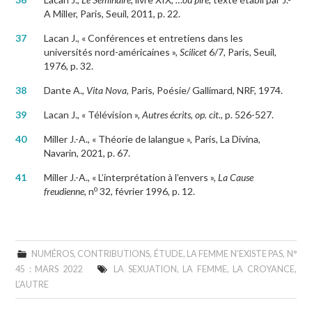
A Miller, Paris, Seuil, 2011, p. 22.
37
Lacan J., « Conférences et entretiens dans les
universités nord-américaines »,
Scilicet
6/7
,
Paris, Seuil,
1976, p. 32.
38
Dante A.,
Vita Nova,
Paris, Poésie/ Gallimard, NRF, 1974.
39
Lacan J., « Télévision »,
Autres écrits
,
op. cit.
, p. 526-527.
40
Miller J.-A., « Théorie de lalangue », Paris, La Divina,
Navarin, 2021, p. 67.
41
Miller J.-A., « L’interprétation à l’envers »,
La Cause
o
freudienne
, n
32, février 1996, p. 12.
NUMÉROS
,
CONTRIBUTIONS
,
ÉTUDE
,
LA FEMME N'EXISTE PAS
,
N°
45 : MARS 2022
LA SEXUATION
,
LA FEMME
,
LA CROYANCE
,
L’AUTRE